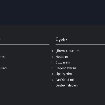
Şifremi Unuttum
Hesabım
Cüzdanım
Beğendiklerim
Siparişlerim
İlan Yönetimi
Destek Taleplerim
Ödeme Yöntemleri
Game
. Tüm Hakları Saklıdır.
Bir
D.N.Z Bilişim Teknolojileri LTD
İştirakidir.