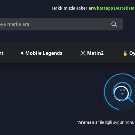
Hakkımızda
Haberler
Whatsapp Destek Hattı
Çekilişler
Ç
✵ Mobile Legends
⚔️ Metin2
🥇 Oyuncu Pazar
"Aramanız"
ile ilgili uygun sonuç bulunamamışt
Aradığın ürünü bulamadıysan, şimdi diğer
kate