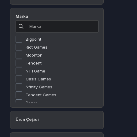
Marka
Bigpoint
Riot Games
Moonton
Tencent
NTTGame
Oasis Games
Nfinity Games
Tencent Games
Razer
Rokogame
Roblox Corporation
Ürün Çeşidi
Joymax
Gamegami
Platformlar
Valve Corporation
Tinder
Garena
Windows