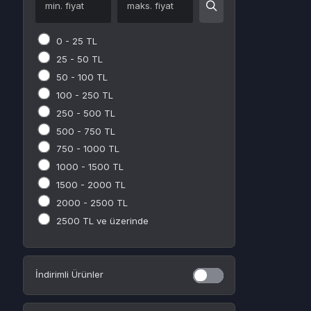
100 - 250 TL
Gameforge
Milli Piyango
250 - 500 TL
Tencent
500 - 750 TL
Switch
750 - 1000 TL
GOG.COM
1000 - 1500 TL
Microsoft Store
1500 - 2000 TL
uPlay
2000 - 2500 TL
Rockstar Games Launcher
2500 TL ve üzerinde
Appstore
Rockstar Games
İndirimli Ürünler
Kampanyalı Ürünler
Kurumsal
Sözleşmeler