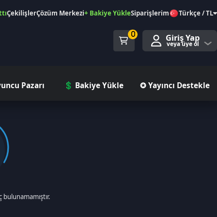
özüm Merkezi
+ Bakiye Yükle
Siparişlerim
Türkçe / TL
0
Giriş Yap
veya üye ol
ı
💲 Bakiye Yükle
✪ Yayıncı Destekle
ır.
gorileri
incele!