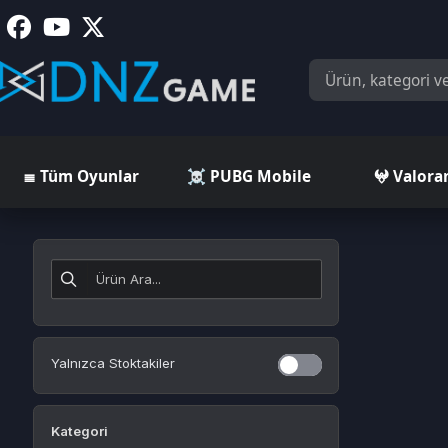
≣ Tüm Oyunlar
☠️ PUBG Mobile
𖤍 Valorant
Yalnızca Stoktakiler
Kategori