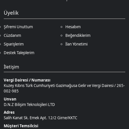
Siparişlerim
İlan Yönetimi
Destek Taleplerim
İletişim
Vergi Dairesi / Numarası
Kuzey Kıbrıs Türk Cumhuriyeti Gazimağusa Gelir ve Vergi Dairesi / 265-
002-985
Unvan
D.N.Z Bilişim Teknolojileri LTD
Adres
Salih Kanat Sk. Emek Apt. 12/2 Girne/KKTC
Müşteri Temsilcisi
+90 850 532 4665
İletişim E-Posta
Ödeme Yöntemleri