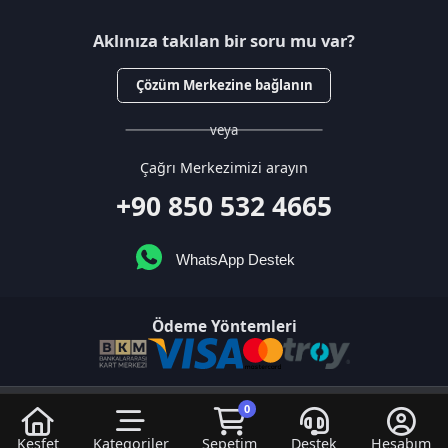
veya
Çağrı Merkezimizi arayın
+90 850 532 4665
WhatsApp Destek
Ödeme Yöntemleri
© 2026
DNZGame
. Tüm Hakları
Bir
D.N.Z Bilişim Teknolojileri LTD
0
Saklıdır.
İştirakidir.
Keşfet
Kategoriler
Sepetim
Destek
Hesabım