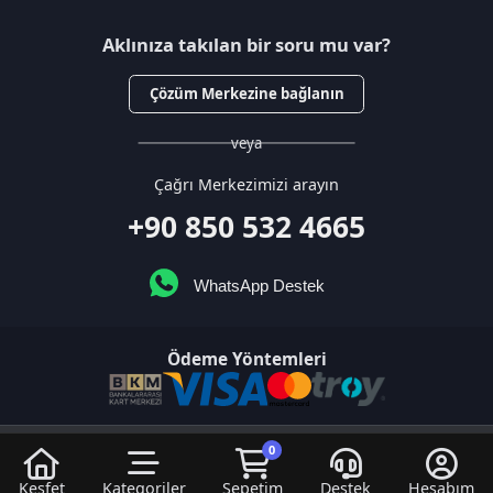
veya
Çağrı Merkezimizi arayın
+90 850 532 4665
WhatsApp Destek
Ödeme Yöntemleri
© 2026
DNZGame
. Tüm Hakları
Bir
D.N.Z Bilişim Teknolojileri LTD
0
Saklıdır.
İştirakidir.
Keşfet
Kategoriler
Sepetim
Destek
Hesabım